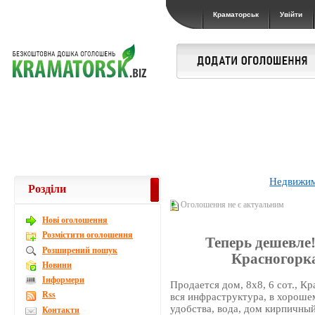
Краматорськ
Увійти
Недвижи
Розділи
Оголошення не є актуальним
Новi оголошення
Розмістити оголошення
Теперь дешевле!
Розширений пошук
Красногорка
Новини
Інформери
Продается дом, 8х8, 6 сот., Кр
Rss
вся инфраструктура, в хорошем
удобства, вода, дом кирпичный,
Контакти