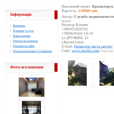
Населений пункт:
Краматорск
Вартість:
216000 грн
Інформація
Автор:
Служба недвижимости
автора)
Риэлтор Ксения
Контакты
+380952920702
Платные услуги
+38(06264)5-14-14
Наши кнопки
ул.ДРУЖБЫ, 22
Ответы на вопросы
г.Краматорск
Реклама на сайте
E-mail:
Написати листа автору
Сайт:
www.slugba.com
Переходів 
Пользовательское Соглашение
Фото-оголошення