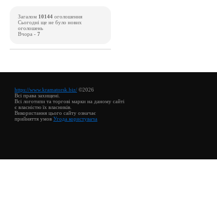
Загалом
10144
оголошення
Сьогодні ще не було нових
оголошень
Вчора -
7
https://www.kramatorsk.biz/
©2026
Всі права захищені.
Всі логотипи та торгові марки на даному сайті
є власністю їх власників.
Використання цього сайту означає
прийняття умов
Угода користувача