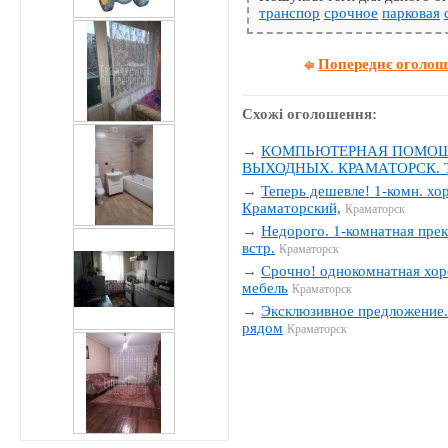
транспор
срочное
парковая
Попереднє оголо
Схожі оголошення:
→
КОМПЬЮТЕРНАЯ ПОМОЩЬ
ВЫХОДНЫХ. КРАМАТОРСК. Тел
→
Теперь дешевле! 1-комн. хо
Краматорский,
Краматорск
→
Недорого. 1-комнатная прек
встр.
Краматорск
→
Срочно! однокомнатная хор
мебель
Краматорск
→
Эксклюзивное предложение. 
рядом
Краматорск