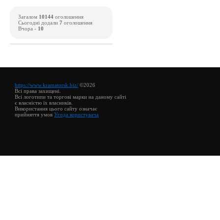
Загалом
10144
оголошення
Сьогодні додали
7
оголошення
Вчора -
10
https://www.kramatorsk.biz/
©2026
Всі права захищені.
Всі логотипи та торгові марки на даному сайті
є власністю їх власників.
Використання цього сайту означає
прийняття умов
Угода користувача