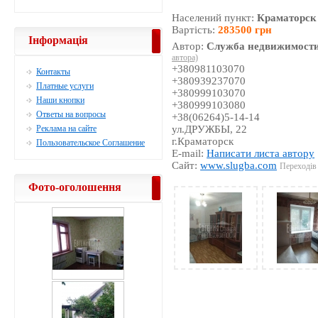
Населений пункт:
Краматорск
Вартість:
283500 грн
Інформація
Автор:
Служба недвижимости
автора)
+380981103070
Контакты
+380939237070
Платные услуги
+380999103070
Наши кнопки
+380999103080
Ответы на вопросы
+38(06264)5-14-14
Реклама на сайте
ул.ДРУЖБЫ, 22
г.Краматорск
Пользовательское Соглашение
E-mail:
Написати листа автору
Сайт:
www.slugba.com
Переходів 
Фото-оголошення