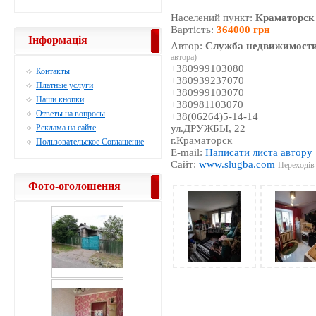
Населений пункт:
Краматорск
Вартість:
364000 грн
Інформація
Автор:
Служба недвижимости
автора)
+380999103080
Контакты
+380939237070
Платные услуги
+380999103070
Наши кнопки
+380981103070
Ответы на вопросы
+38(06264)5-14-14
Реклама на сайте
ул.ДРУЖБЫ, 22
г.Краматорск
Пользовательское Соглашение
E-mail:
Написати листа автору
Сайт:
www.slugba.com
Переходів 
Фото-оголошення