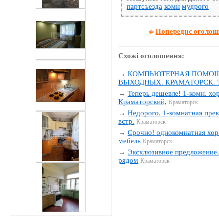
партсъезда
комн
мудрого
Попереднє оголо
Схожі оголошення:
→
КОМПЬЮТЕРНАЯ ПОМОЩЬ
ВЫХОДНЫХ. КРАМАТОРСК. Тел
→
Теперь дешевле! 1-комн. хо
Краматорский,
Краматорск
→
Недорого. 1-комнатная прек
встр.
Краматорск
→
Срочно! однокомнатная хор
мебель
Краматорск
→
Эксклюзивное предложение. 
рядом
Краматорск