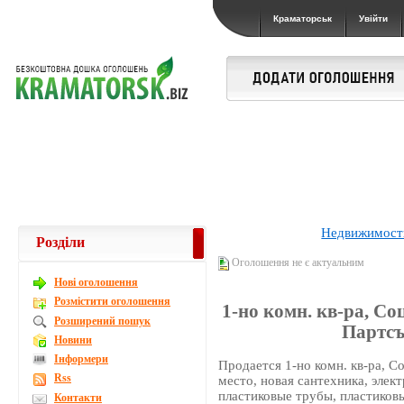
Краматорськ
Увійти
Недвижимост
Розділи
Оголошення не є актуальним
Новi оголошення
Розмістити оголошення
1-но комн. кв-ра, Со
Розширений пошук
Партсъе
Новини
Інформери
Продается 1-но комн. кв-ра, С
Rss
место, новая сантехника, элект
пластиковые трубы, пластиков
Контакти