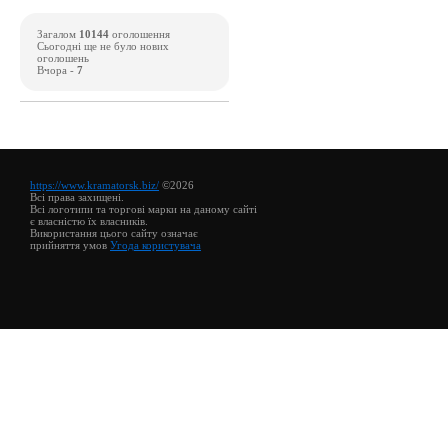
Загалом
10144
оголошення
Сьогодні ще не було нових
оголошень
Вчора -
7
https://www.kramatorsk.biz/
©2026
Всі права захищені.
Всі логотипи та торгові марки на даному сайті
є власністю їх власників.
Використання цього сайту означає
прийняття умов
Угода користувача