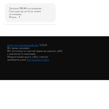
Загалом
10144
оголошення
Сьогодні ще не було нових
оголошень
Вчора -
7
https://www.kramatorsk.biz/
©2026
Всі права захищені.
Всі логотипи та торгові марки на даному сайті
є власністю їх власників.
Використання цього сайту означає
прийняття умов
Угода користувача