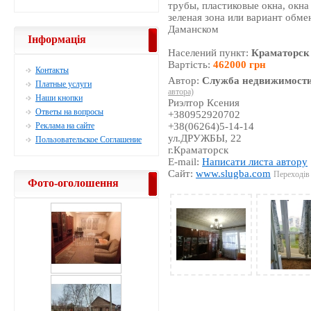
трубы, пластиковые окна, окна 
зеленая зона или вариант обмен
Даманском
Інформація
Населений пункт:
Краматорск
Вартість:
462000 грн
Контакты
Автор:
Служба недвижимости
Платные услуги
автора)
Наши кнопки
Риэлтор Ксения
Ответы на вопросы
+380952920702
Реклама на сайте
+38(06264)5-14-14
ул.ДРУЖБЫ, 22
Пользовательское Соглашение
г.Краматорск
E-mail:
Написати листа автору
Сайт:
www.slugba.com
Переходів 
Фото-оголошення