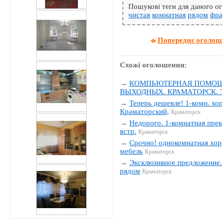
Пошукові теги для даного 
чистая
комнатная
рядом
фра
Попереднє оголо
Схожі оголошення:
→
КОМПЬЮТЕРНАЯ ПОМОЩЬ
ВЫХОДНЫХ. КРАМАТОРСК. Тел
→
Теперь дешевле! 1-комн. хо
Краматорский,
Краматорск
→
Недорого. 1-комнатная прек
встр.
Краматорск
→
Срочно! однокомнатная хор
мебель
Краматорск
→
Эксклюзивное предложение. 
рядом
Краматорск