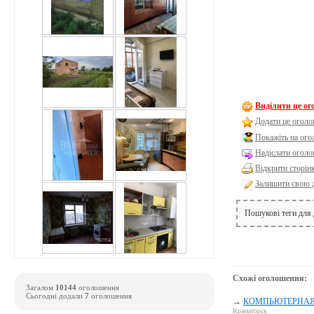
Виділити це о
Додати це оголо
Покажіть на ог
Надіслати оголо
Відкрити сторін
Залишити свою 
Пошукові теги для
Схожі оголошення:
Загалом
10144
оголошення
Сьогодні додали
7
оголошення
→
КОМПЬЮТЕРНАЯ П
Краматорск