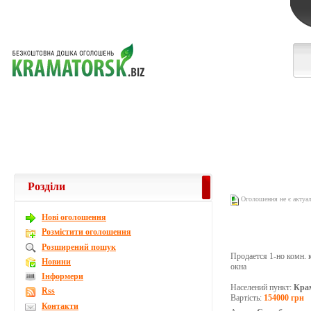
Розділи
Оголошення не є актуа
Новi оголошення
Розмістити оголошення
Розширений пошук
Продается 1-но комн. к
Новини
окна
Інформери
Населений пункт:
Кра
Rss
Вартість:
154000 грн
Контакти