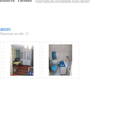
жимости "Евгения"
(Пошукати ще оголошення цього автора)
 автору
Переходів на сайт: 13