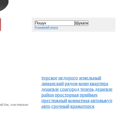
Розширений пошук
торское
недорого
земельный
лиманский
рядом
комн
квартира
дешевле
соцгород
теперь
дешевле
район
просторная
приймач
престижный
комнатная
автовыкуп
ий бак, пластиковые
авто
срочный
краматорск