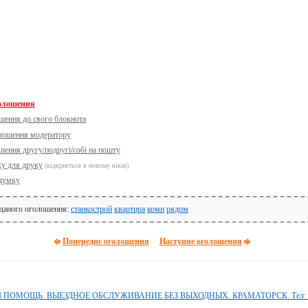
голошення
шення до свого блокнота
олошення модератору
шення другу/подругі/собі на пошту
ку для друку
(відкриється в новому вікні)
думку
 даного оголошення:
станкострой
квартира
комн
рядом
Попереднє оголошення
Наступне оголошення
ОМОЩЬ. ВЫЕЗДНОЕ ОБСЛУЖИВАНИЕ БЕЗ ВЫХОДНЫХ. КРАМАТОРСК. Тел: 09