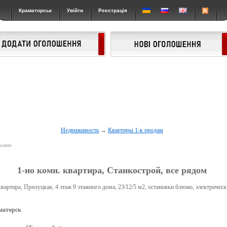
Краматорськ
Увійти
Реєстрація
Недвижимость
→
Квартиры 1-к продам
льним
1-но комн. квартира, Станкострой, все рядом
вартира, Прилуцкая, 4 этаж 9 этажного дома, 23/12/5 м2, остановки близко, электрическ
маторск