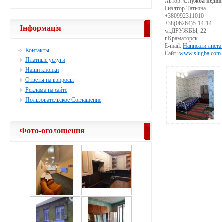
Автор:
Служба недви
Риэлтор Татьяна
+380992311010
+38(06264)5-14-14
Інформація
ул.ДРУЖБЫ, 22
г.Краматорск
E-mail:
Написати листа
Контакты
Сайт:
www.slugba.com
Платные услуги
Наши кнопки
Ответы на вопросы
Реклама на сайте
Пользовательское Соглашение
Фото-оголошення