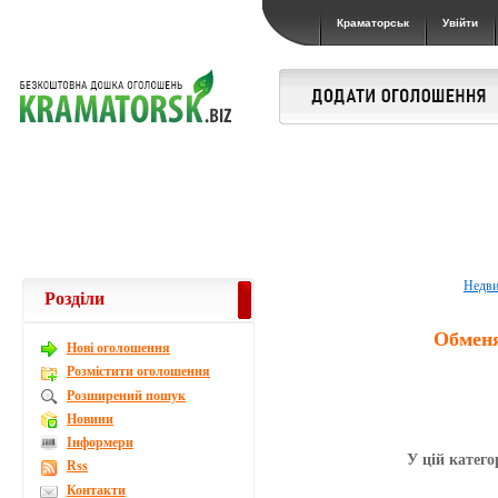
Краматорськ
Увійти
Недв
Розділи
Обмен
Новi оголошення
Розмістити оголошення
Розширений пошук
Новини
Інформери
У цій катего
Rss
Контакти