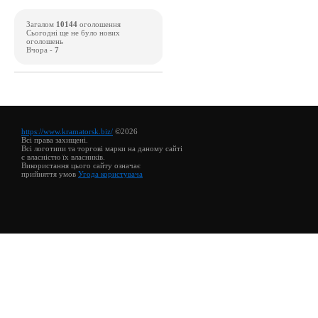
Загалом
10144
оголошення
Сьогодні ще не було нових
оголошень
Вчора -
7
https://www.kramatorsk.biz/
©2026
Всі права захищені.
Всі логотипи та торгові марки на даному сайті
є власністю їх власників.
Використання цього сайту означає
прийняття умов
Угода користувача