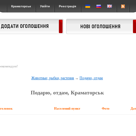
Краматорськ
Увійти
Реєстрація
екомендую!
Животные, рыбки, растения
→
Подарю, отдам
Подарю, отдам, Краматорськ
аголовок
Населений пункт
Фото
Да