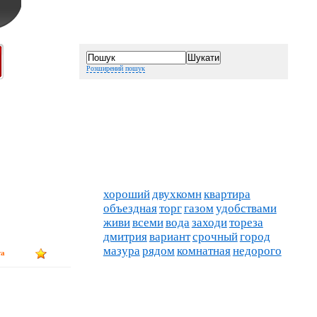
Розширений пошук
хороший
двухкомн
квартира
объездная
торг
газом
удобствами
живи
всеми
вода
заходи
тореза
дмитрия
вариант
срочный
город
мазура
рядом
комнатная
недорого
та