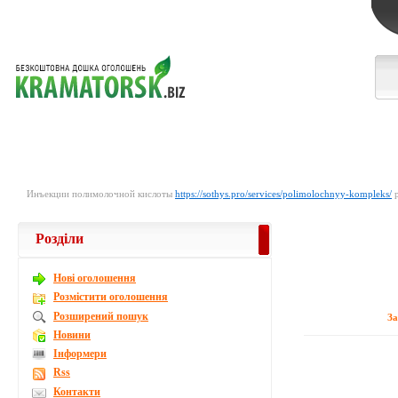
Инъекции полимолочной кислоты
https://sothys.pro/services/polimolochnyy-kompleks/
р
Розділи
Новi оголошення
Розмістити оголошення
Розширений пошук
З
Новини
Інформери
Rss
Контакти