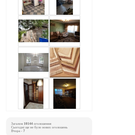
Загалом
10144
оголошення
Сьогодні ще не було нових оголошень
Вчора -
7