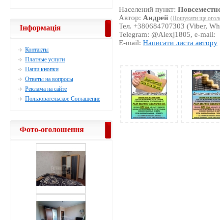
Населений пункт:
Повсеместн
Автор:
Андрей
(Пошукати ще огол
Тел. +380684707303 (Viber, Wh
Інформація
Telegram: @Alexj1805, e-mail:
E-mail:
Написати листа автору
Контакты
Платные услуги
Наши кнопки
Ответы на вопросы
Реклама на сайте
Пользовательское Соглашение
Фото-оголошення