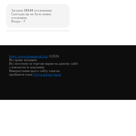
Загалом
10144
оголошення
Сьогодні ще не було нових
оголошень
Вчора -
7
https://www.kramatorsk.biz/
©2026
Всі права захищені.
Всі логотипи та торгові марки на даному сайті
є власністю їх власників.
Використання цього сайту означає
прийняття умов
Угода користувача