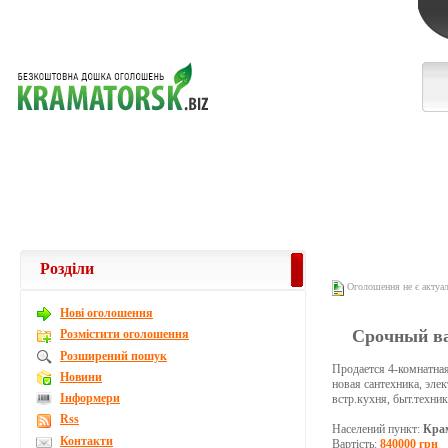
Розділи
Оголошення не є актуа
Новi оголошення
Срочный ва
Розмістити оголошення
Розширений пошук
Продается 4-комнатная
Новини
новая сантехника, эле
Інформери
встр.кухня, быт.техник
Rss
Населений пункт:
Кра
Контакти
Вартість:
840000 грн