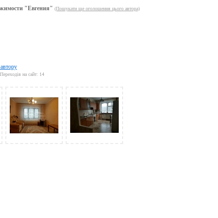
жимости "Евгения"
(Пошукати ще оголошення цього автора)
 автору
Переходів на сайт: 14