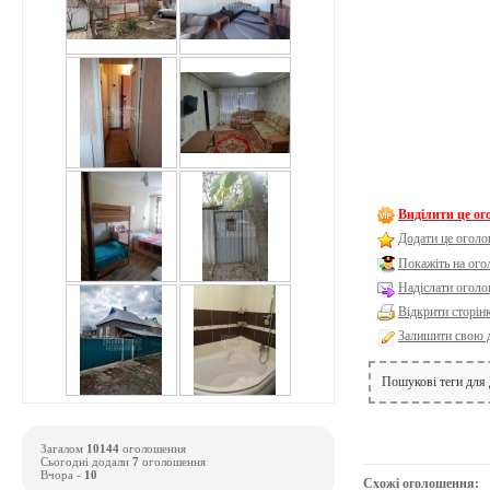
Виділити це о
Додати це оголо
Покажіть на ог
Надіслати оголо
Відкрити сторін
Залишити свою 
Пошукові теги для
Загалом
10144
оголошення
Сьогодні додали
7
оголошення
Вчора -
10
Схожі оголошення: