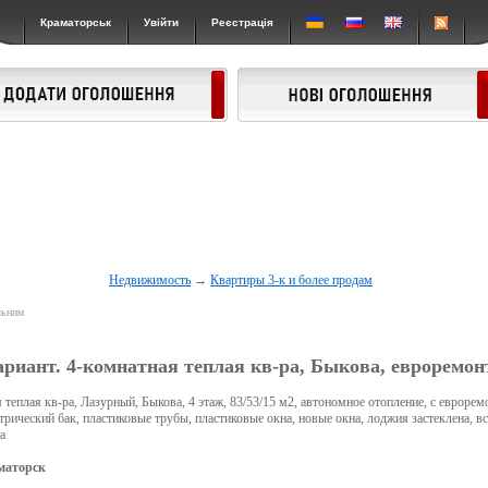
Краматорськ
Увійти
Реєстрація
Недвижимость
→
Квартиры 3-к и более продам
льним
риант. 4-комнатная теплая кв-ра, Быкова, евроремонт
 теплая кв-ра, Лазурный, Быкова, 4 этаж, 83/53/15 м2, автономное отопление, с еврорем
ктрический бак, пластиковые трубы, пластиковые окна, новые окна, лоджия застеклена, в
а
маторск