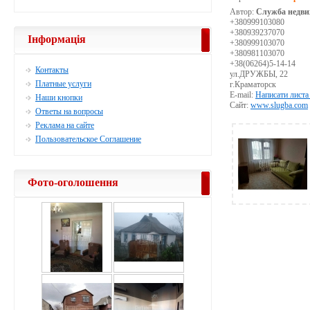
Автор:
Служба недви
+380999103080
+380939237070
Інформація
+380999103070
+380981103070
+38(06264)5-14-14
Контакты
ул.ДРУЖБЫ, 22
Платные услуги
г.Краматорск
E-mail:
Написати листа
Наши кнопки
Сайт:
www.slugba.com
Ответы на вопросы
Реклама на сайте
Пользовательское Соглашение
Фото-оголошення