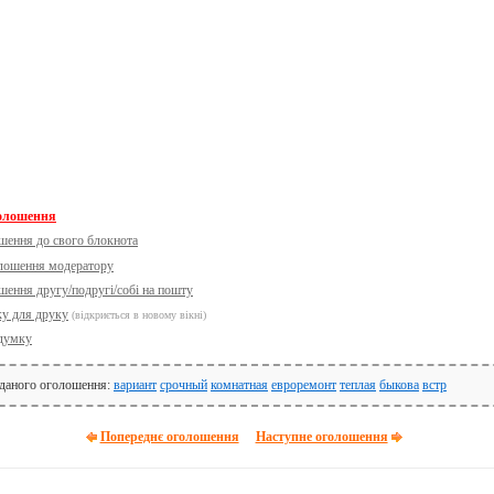
голошення
шення до свого блокнота
олошення модератору
шення другу/подругі/собі на пошту
ку для друку
(відкриється в новому вікні)
думку
 даного оголошення:
вариант
срочный
комнатная
евроремонт
теплая
быкова
встр
Попереднє оголошення
Наступне оголошення