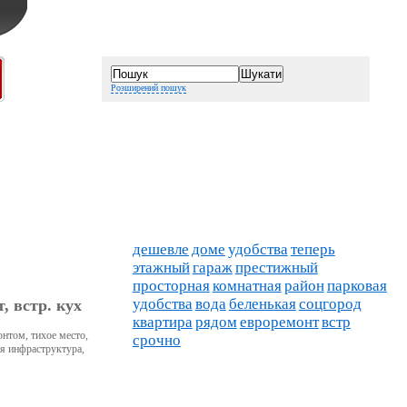
Розширений пошук
дешевле
доме
удобства
теперь
этажный
гараж
престижный
просторная
комнатная
район
парковая
удобства
вода
беленькая
соцгород
, встр. кух
квартира
рядом
евроремонт
встр
онтом, тихое место,
срочно
ся инфраструктура,