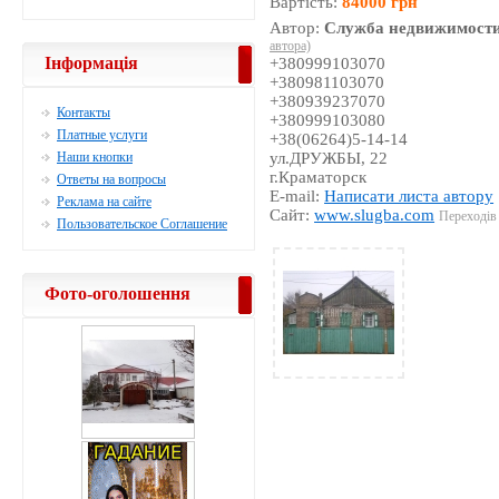
Вартість:
84000 грн
Автор:
Служба недвижимости
автора)
Інформація
+380999103070
+380981103070
+380939237070
Контакты
+380999103080
Платные услуги
+38(06264)5-14-14
Наши кнопки
ул.ДРУЖБЫ, 22
г.Краматорск
Ответы на вопросы
E-mail:
Написати листа автору
Реклама на сайте
Сайт:
www.slugba.com
Переходів 
Пользовательское Соглашение
Фото-оголошення