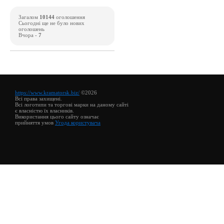
Загалом
10144
оголошення
Сьогодні ще не було нових
оголошень
Вчора -
7
https://www.kramatorsk.biz/
©2026
Всі права захищені.
Всі логотипи та торгові марки на даному сайті
є власністю їх власників.
Використання цього сайту означає
прийняття умов
Угода користувача