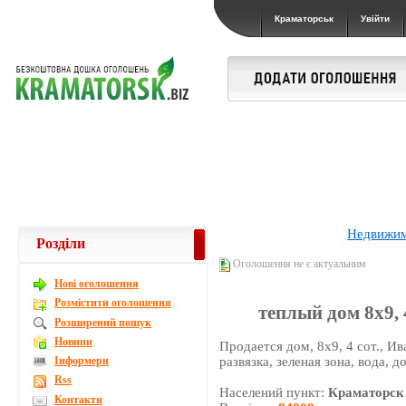
Краматорськ
Увійти
Недвижи
Розділи
Оголошення не є актуальним
Новi оголошення
Розмістити оголошення
теплый дом 8х9, 4
Розширений пошук
Новини
Продается дом, 8х9, 4 сот., И
Інформери
развязка, зеленая зона, вода, 
Rss
Населений пункт:
Краматорск
Контакти